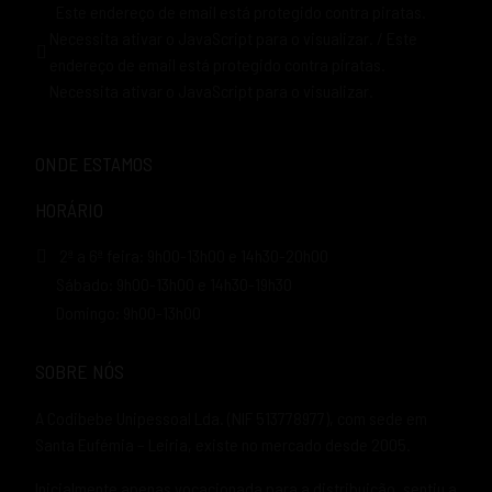
Este endereço de email está protegido contra piratas.
Necessita ativar o JavaScript para o visualizar.
/
Este
endereço de email está protegido contra piratas.
Necessita ativar o JavaScript para o visualizar.
ONDE ESTAMOS
HORÁRIO
2ª a 6ª feira: 9h00-13h00 e 14h30-20h00
Sábado: 9h00-13h00 e 14h30-19h30
Domingo: 9h00-13h00
SOBRE NÓS
A Codibebe Unipessoal Lda. (NIF 513778977), com sede em
Santa Eufémia – Leiria, existe no mercado desde 2005.
Inicialmente apenas vocacionada para a distribuição, sentiu a