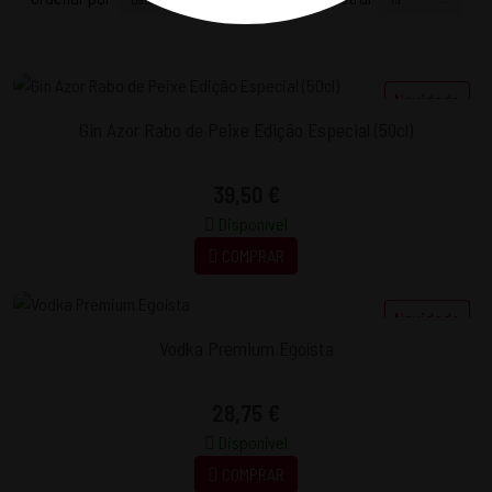
Novidade
Gin Azor Rabo de Peixe Edição Especial (50cl)
39,50 €
Disponível
COMPRAR
Novidade
Vodka Premium Egoísta
28,75 €
Disponível
COMPRAR