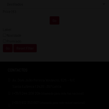
Price
(€)
:
Go
Label
Novidade
Premiado
Go
Reset Filter
CONTACTOS
Av. Dom João Pereira Venâncio, 625 – R/C
Santa Eufémia | 2420 -357 Leiria
(+351) 244 208 204
(chamada para rede fixa nacional)
(+351) 912 353 007
(chamada para rede móvel nacional)