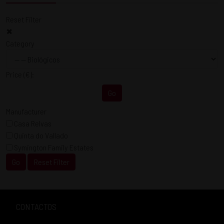
Reset Filter
✖
Category
Price
(€)
:
Go
Manufacturer
Casa Relvas
Quinta do Vallado
Symington Family Estates
Go
Reset Filter
CONTACTOS