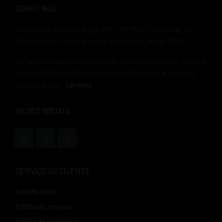
SOBRE NÓS
A Codibebe Unipessoal Lda. (NIF 513778977), com sede em
Santa Eufémia – Leiria, existe no mercado desde 2005.
Inicialmente apenas vocacionada para a distribuição, sentiu a
necessidade de estar mais próxima do público, e por isso,
abriu uma loja..
Ler mais
REDES SOCIAIS
SERVIÇO AO CLIENTE
A minha conta
Política de serviços
Política de privacidade