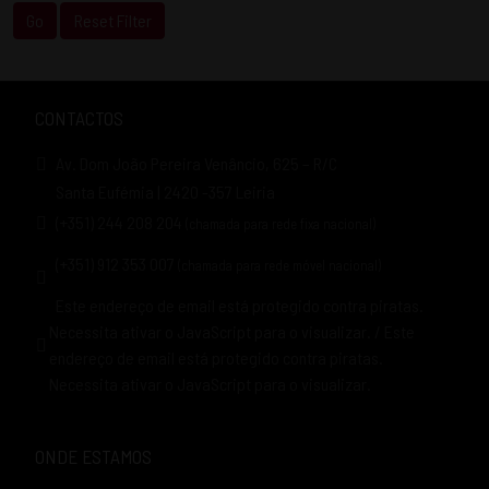
Go
Reset Filter
CONTACTOS
Av. Dom João Pereira Venâncio, 625 – R/C
Santa Eufémia | 2420 -357 Leiria
(+351) 244 208 204
(chamada para rede fixa nacional)
(+351) 912 353 007
(chamada para rede móvel nacional)
Este endereço de email está protegido contra piratas.
Necessita ativar o JavaScript para o visualizar.
/
Este
endereço de email está protegido contra piratas.
Necessita ativar o JavaScript para o visualizar.
ONDE ESTAMOS