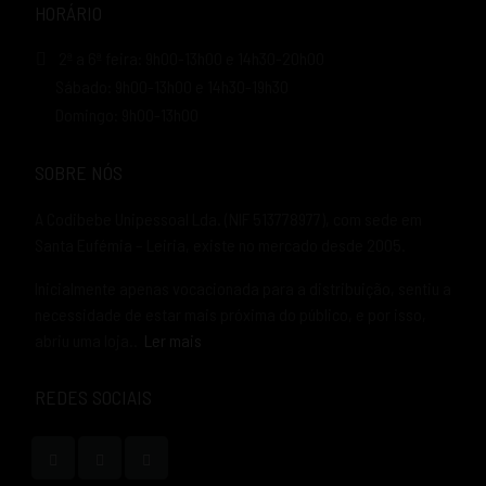
HORÁRIO
2ª a 6ª feira: 9h00-13h00 e 14h30-20h00
Sábado: 9h00-13h00 e 14h30-19h30
Domingo: 9h00-13h00
SOBRE NÓS
A Codibebe Unipessoal Lda. (NIF 513778977), com sede em
Santa Eufémia – Leiria, existe no mercado desde 2005.
Inicialmente apenas vocacionada para a distribuição, sentiu a
necessidade de estar mais próxima do público, e por isso,
abriu uma loja..
Ler mais
REDES SOCIAIS