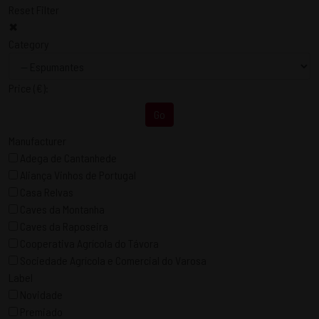
Reset Filter
✖
Category
Price
(€)
:
Go
Manufacturer
Adega de Cantanhede
Aliança Vinhos de Portugal
Casa Relvas
Caves da Montanha
Caves da Raposeira
Cooperativa Agrícola do Távora
Sociedade Agrícola e Comercial do Varosa
Label
Novidade
Premiado