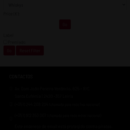
Price
(€)
:
Go
Label
Premiado
Go
Reset Filter
CONTACTOS
Av. Dom João Pereira Venâncio, 625 – R/C
Santa Eufémia | 2420 -357 Leiria
(+351) 244 208 204
(chamada para rede fixa nacional)
(+351) 912 353 007
(chamada para rede móvel nacional)
Este endereço de email está protegido contra piratas.