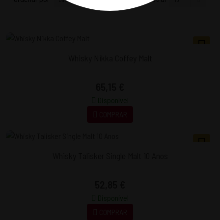
Whisky Nikka Coffey Malt
65,15 €
Disponível
COMPRAR
Whisky Talisker Single Malt 10 Anos
52,85 €
Disponível
COMPRAR