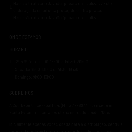
Necessita ativar o JavaScript para o visualizar.
/
Este
endereço de email está protegido contra piratas.
Necessita ativar o JavaScript para o visualizar.
ONDE ESTAMOS
HORÁRIO
2ª a 6ª feira: 9h00-13h00 e 14h30-20h00
Sábado: 9h00-13h00 e 14h30-19h30
Domingo: 9h00-13h00
SOBRE NÓS
A Codibebe Unipessoal Lda. (NIF 513778977), com sede em
Santa Eufémia – Leiria, existe no mercado desde 2005.
Inicialmente apenas vocacionada para a distribuição, sentiu a
necessidade de estar mais próxima do público, e por isso,