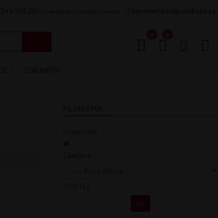
 244 208 204
encomendas@codibebe.pt
(chamada para rede fixa nacional)
Carrinho
0
0
OS
CONJUNTOS
FILTRAR POR
Reset Filter
✖
Category
Price
(€)
:
Go