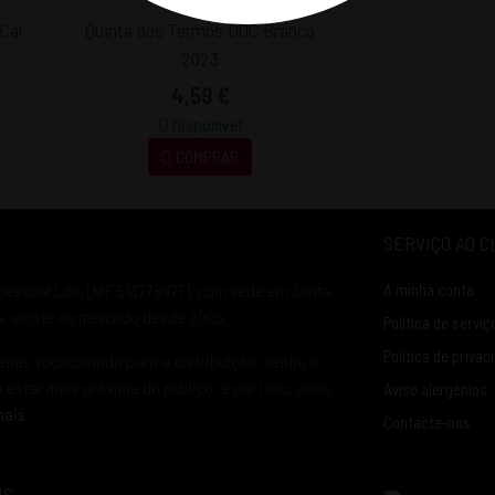
Cal
Quinta dos Termos DOC Branco
2023
4,59 €
Disponível
COMPRAR
SERVIÇO AO C
pessoal Lda. (NIF 513778977), com sede em Santa
A minha conta
ia, existe no mercado desde 2005.
Política de serviç
Política de privac
enas vocacionada para a distribuição, sentiu a
estar mais próxima do público, e por isso, abriu
Aviso alergénios
mais
Contacte-nos
IS