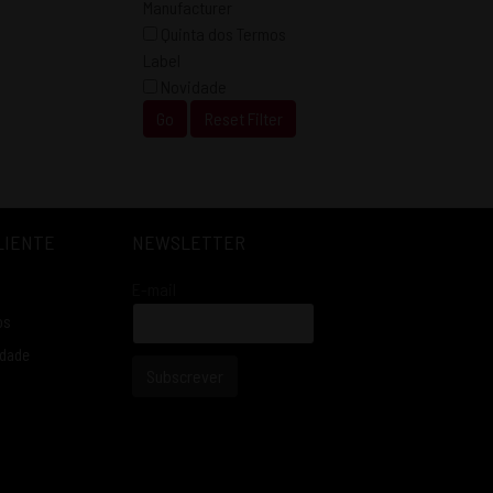
Manufacturer
Quinta dos Termos
Label
Novidade
Go
Reset Filter
LIENTE
NEWSLETTER
E-mail
os
idade
Subscrever