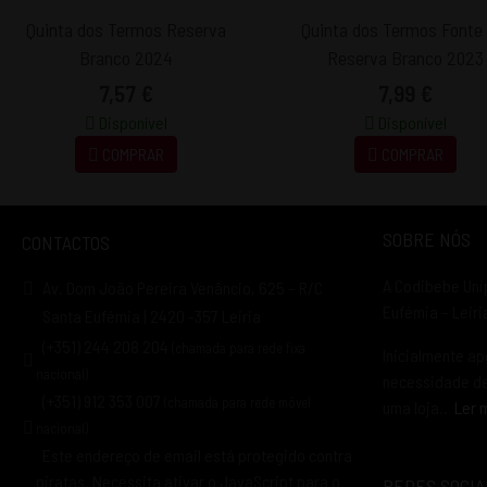
Quinta dos Termos Reserva
Quinta dos Termos Fonte 
Branco 2024
Reserva Branco 2023
7,57 €
7,99 €
Disponível
Disponível
COMPRAR
COMPRAR
SOBRE NÓS
CONTACTOS
A Codibebe Uni
Av. Dom João Pereira Venâncio, 625 – R/C
Eufémia – Leir
Santa Eufémia | 2420 -357 Leiria
(+351) 244 208 204
(chamada para rede fixa
Inicialmente ap
nacional)
necessidade de 
(+351) 912 353 007
(chamada para rede móvel
uma loja..
Ler 
nacional)
Este endereço de email está protegido contra
piratas. Necessita ativar o JavaScript para o
REDES SOCIA