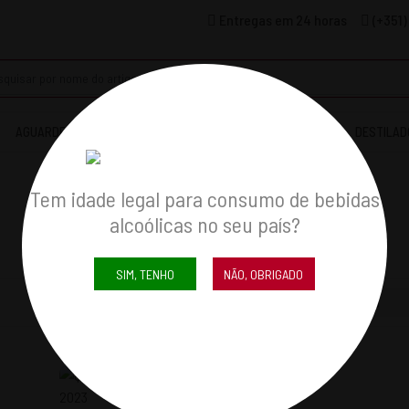
Entregas em 24 horas
(+351)
AGUARDENTES & COGNACS
LICORES
WHISKYS
DESTILAD
Tem idade legal para consumo de bebidas
alcoólicas no seu país?
SIM, TENHO
NÃO, OBRIGADO
Mostrar