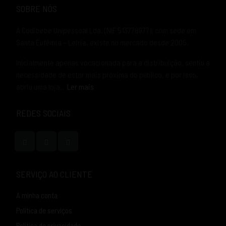
SOBRE NÓS
A Codibebe Unipessoal Lda. (NIF 513778977), com sede em
Santa Eufémia – Leiria, existe no mercado desde 2005.
Inicialmente apenas vocacionada para a distribuição, sentiu a
necessidade de estar mais próxima do público, e por isso,
abriu uma loja..
Ler mais
REDES SOCIAIS
SERVIÇO AO CLIENTE
A minha conta
Política de serviços
Política de privacidade