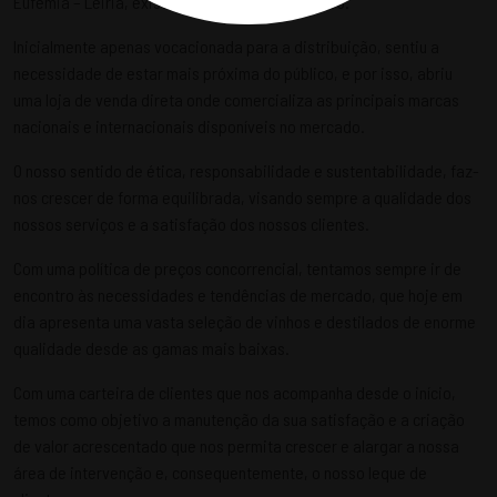
Eufémia – Leiria, existe no mercado desde 2005.
Inicialmente apenas vocacionada para a distribuição, sentiu a
necessidade de estar mais próxima do público, e por isso, abriu
uma loja de venda direta onde comercializa as principais marcas
nacionais e internacionais disponíveis no mercado.
O nosso sentido de ética, responsabilidade e sustentabilidade, faz-
nos crescer de forma equilibrada, visando sempre a qualidade dos
nossos serviços e a satisfação dos nossos clientes.
Com uma política de preços concorrencial, tentamos sempre ir de
encontro às necessidades e tendências de mercado, que hoje em
dia apresenta uma vasta seleção de vinhos e destilados de enorme
qualidade desde as gamas mais baixas.
Com uma carteira de clientes que nos acompanha desde o início,
temos como objetivo a manutenção da sua satisfação e a criação
de valor acrescentado que nos permita crescer e alargar a nossa
área de intervenção e, consequentemente, o nosso leque de