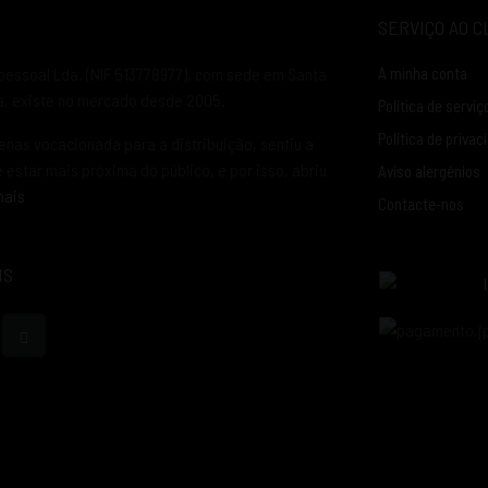
SERVIÇO AO C
pessoal Lda. (NIF 513778977), com sede em Santa
A minha conta
ia, existe no mercado desde 2005.
Política de serviç
Política de privac
enas vocacionada para a distribuição, sentiu a
estar mais próxima do público, e por isso, abriu
Aviso alergénios
mais
Contacte-nos
IS