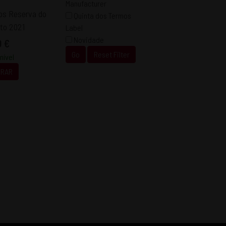
Manufacturer
os Reserva do
Quinta dos Termos
nto 2021
Label
Novidade
0 €
Go
Reset Filter
nível
RAR