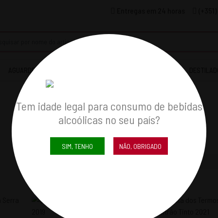
Entregas em 24 horas
(+351)
AGUARDENTES & COGNACS
LICORES
WHISKYS
DESTILAD
Tem idade legal para consumo de bebidas
alcoólicas no seu país?
SIM, TENHO
NÃO, OBRIGADO
Mostrar