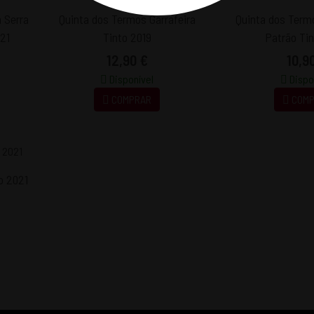
 Serra
Quinta dos Termos Garrafeira
Quinta dos Term
21
Tinto 2019
Patrão Ti
12,90 €
10,9
Disponível
Dispo
COMPRAR
COMP
o 2021