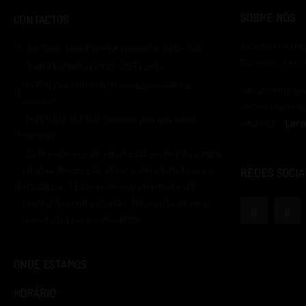
SOBRE NÓS
CONTACTOS
A Codibebe Uni
Av. Dom João Pereira Venâncio, 625 – R/C
Eufémia – Leir
Santa Eufémia | 2420 -357 Leiria
(+351) 244 208 204
(chamada para rede fixa
Inicialmente ap
nacional)
necessidade de 
(+351) 912 353 007
(chamada para rede móvel
uma loja..
Ler 
nacional)
Este endereço de email está protegido contra
piratas. Necessita ativar o JavaScript para o
REDES SOCIA
visualizar.
/
Este endereço de email está
protegido contra piratas. Necessita ativar o
JavaScript para o visualizar.
ONDE ESTAMOS
HORÁRIO