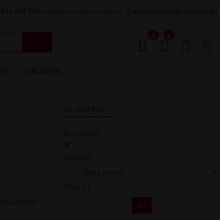
 244 208 204
encomendas@codibebe.pt
(chamada para rede fixa nacional)
Carrinho
0
0
OS
CONJUNTOS
FILTRAR POR
Reset Filter
✖
Category
Price
(€)
:
Go