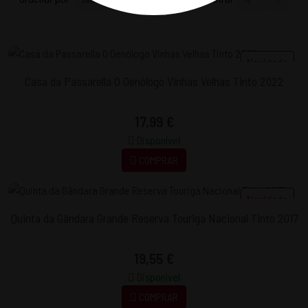
Novidade
Casa da Passarella O Oenólogo Vinhas Velhas Tinto 2022
17,99 €
Disponível
COMPRAR
Novidade
Quinta da Gândara Grande Reserva Touriga Nacional Tinto 2017
19,55 €
Disponível
COMPRAR