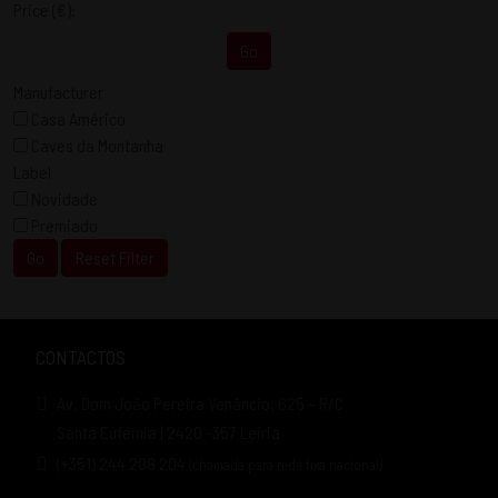
Price
(€)
:
Go
Manufacturer
Casa Américo
Caves da Montanha
Label
Novidade
Premiado
Go
Reset Filter
CONTACTOS
Av. Dom João Pereira Venâncio, 625 – R/C
Santa Eufémia | 2420 -357 Leiria
(+351) 244 208 204
(chamada para rede fixa nacional)