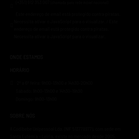
(+351) 912 353 007
(chamada para rede móvel nacional)
Este endereço de email está protegido contra piratas.
Necessita ativar o JavaScript para o visualizar.
/
Este
endereço de email está protegido contra piratas.
Necessita ativar o JavaScript para o visualizar.
ONDE ESTAMOS
HORÁRIO
2ª a 6ª feira: 9h00-13h00 e 14h30-20h00
Sábado: 9h00-13h00 e 14h30-19h30
Domingo: 9h00-13h00
SOBRE NÓS
A Codibebe Unipessoal Lda. (NIF 513778977), com sede em
Santa Eufémia – Leiria, existe no mercado desde 2005.