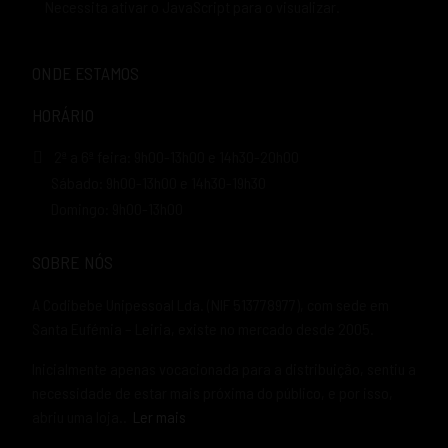
Necessita ativar o JavaScript para o visualizar.
ONDE ESTAMOS
HORÁRIO
2ª a 6ª feira: 9h00-13h00 e 14h30-20h00
Sábado: 9h00-13h00 e 14h30-19h30
Domingo: 9h00-13h00
SOBRE NÓS
A Codibebe Unipessoal Lda. (NIF 513778977), com sede em
Santa Eufémia – Leiria, existe no mercado desde 2005.
Inicialmente apenas vocacionada para a distribuição, sentiu a
necessidade de estar mais próxima do público, e por isso,
abriu uma loja..
Ler mais