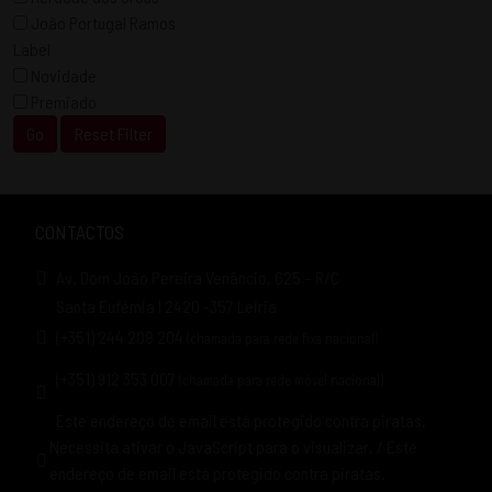
João Portugal Ramos
Label
Novidade
Premiado
Go
Reset Filter
CONTACTOS
Av. Dom João Pereira Venâncio, 625 – R/C
Santa Eufémia | 2420 -357 Leiria
(+351) 244 208 204
(chamada para rede fixa nacional)
(+351) 912 353 007
(chamada para rede móvel nacional)
Este endereço de email está protegido contra piratas.
Necessita ativar o JavaScript para o visualizar.
/
Este
endereço de email está protegido contra piratas.