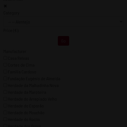
✖
Category
Price
(€)
:
Go
Manufacturer
Casa Relvas
Cortes de Cima
Familia Cardoso
Fundação Eugénio de Almeida
Herdade da Malhadinha Nova
Herdade da Maroteira
Herdade do Arrepiado Velho
Herdade do Esporão
Herdade do Mouchão
Herdade do Rocim
Herdade dos Grous