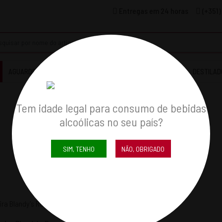
Entregas em 24 horas
(+351)
AGUARDENTES & COGNACS
LICORES
WHISKYS
DESTILAD
Tem idade legal para consumo de bebidas
alcoólicas no seu país?
SIM, TENHO
NÃO, OBRIGADO