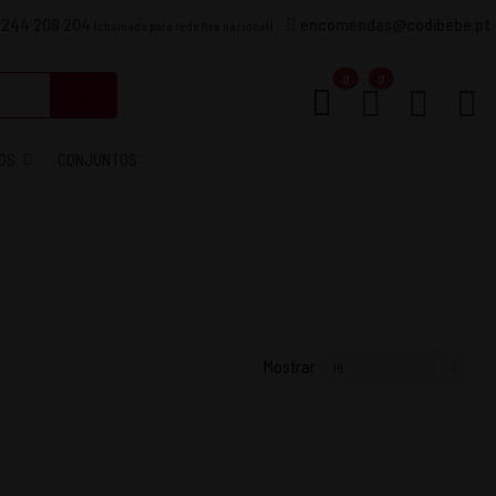
 244 208 204
encomendas@codibebe.pt
(chamada para rede fixa nacional)
Carrinho
0
0
OS
CONJUNTOS
Mostrar