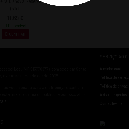
eira Blandy's Reserva 5 Anos
(50cl)
11,69 €
Disponível
COMPRAR
SERVIÇO AO C
pessoal Lda. (NIF 513778977), com sede em Santa
A minha conta
ia, existe no mercado desde 2005.
Política de serviç
Política de privac
enas vocacionada para a distribuição, sentiu a
estar mais próxima do público, e por isso, abriu
Aviso alergénios
mais
Contacte-nos
IS