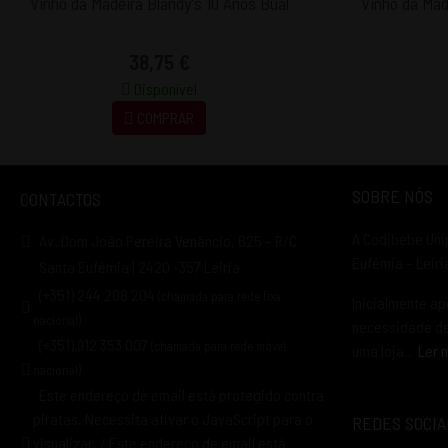
Vinho da Madeira Blandy's 10 Anos Bual
Vinho da Mad
38,75 €
Disponível
COMPRAR
SOBRE NÓS
CONTACTOS
A Codibebe Uni
Av. Dom João Pereira Venâncio, 625 – R/C
Eufémia – Leir
Santa Eufémia | 2420 -357 Leiria
(+351) 244 208 204
(chamada para rede fixa
Inicialmente ap
nacional)
necessidade de 
(+351) 912 353 007
(chamada para rede móvel
uma loja..
Ler 
nacional)
Este endereço de email está protegido contra
piratas. Necessita ativar o JavaScript para o
REDES SOCIA
visualizar.
/
Este endereço de email está