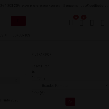
 244 208 204
encomendas@codibebe.pt
(chamada para rede fixa nacional)
Carrinho
0
0
OS
CONJUNTOS
FILTRAR POR
Reset Filter
✖
Category
Price
(€)
:
Go