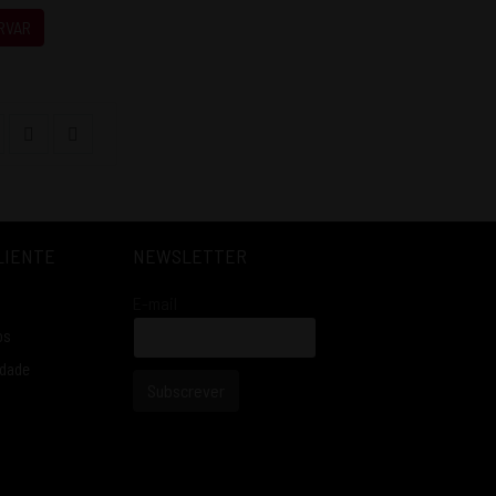
RVAR
LIENTE
NEWSLETTER
E-mail
os
idade
Subscrever