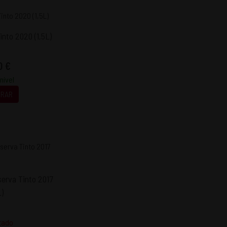
into 2020 (1,5L)
0 €
nível
RAR
serva Tinto 2017
L)
tado