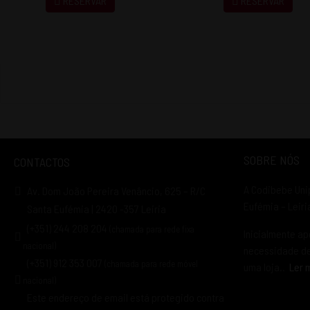
RESERVAR
RESERVAR
SOBRE NÓS
CONTACTOS
A Codibebe Uni
Av. Dom João Pereira Venâncio, 625 – R/C
Eufémia – Leir
Santa Eufémia | 2420 -357 Leiria
(+351) 244 208 204
(chamada para rede fixa
Inicialmente ap
nacional)
necessidade de 
(+351) 912 353 007
(chamada para rede móvel
uma loja..
Ler 
nacional)
Este endereço de email está protegido contra