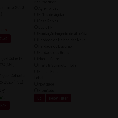
Manufacturer
us Tinto 2020
Agri-Roncão
L)
Brites de Aguiar
Casa Relvas
Duplo PR
tado
Fundação Eugénio de Almeida
RVAR
Herdade da Malhadinha Nova
Herdade do Esporão
Herdade dos Grous
Manuel Correia
Prats & Symington, Lda
Ramos Pinto
iguel Colheita
Label
o 2023 (1,5L)
Novidade
5 €
Premiado
nível
Go
Reset Filter
RAR