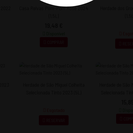
o 2022
Casa Relvas Pom-Pom Rosé 2024
Herdade dos Gro
(1,5L)
(1,5
19,48 €
Disponível
Esgo
COMPRAR
RESE
 2023
Herdade de São Miguel Colheita
Herdade de São M
Selecionada Tinto 2023 (5L)
Selecionada Tint
15,8
Esgotado
Dispo
COMP
RESERVAR