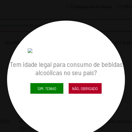
Entregas em 24 horas
(+351)
AGUARDENTES & COGNACS
LICORES
WHISKYS
DESTILAD
Tem idade legal para consumo de bebidas
alcoólicas no seu país?
SIM, TENHO
NÃO, OBRIGADO
Mostrar