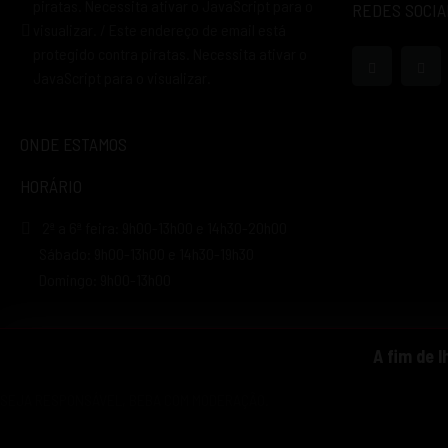
piratas. Necessita ativar o JavaScript para o
REDES SOCIA
visualizar.
/
Este endereço de email está
protegido contra piratas. Necessita ativar o
JavaScript para o visualizar.
ONDE ESTAMOS
HORÁRIO
2ª a 6ª feira: 9h00-13h00 e 14h30-20h00
Sábado: 9h00-13h00 e 14h30-19h30
Domingo: 9h00-13h00
A fim de l
SEJA RESPONSÁVEL, BEBA COM MODERAÇÃO.