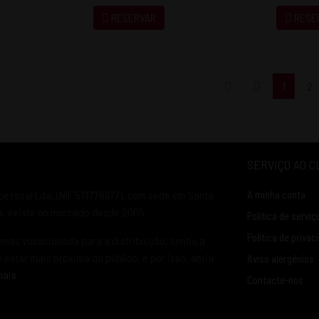
RESERVAR
RESE
1
2
SERVIÇO AO C
pessoal Lda. (NIF 513778977), com sede em Santa
A minha conta
ia, existe no mercado desde 2005.
Política de serviç
Política de privac
enas vocacionada para a distribuição, sentiu a
estar mais próxima do público, e por isso, abriu
Aviso alergénios
mais
Contacte-nos