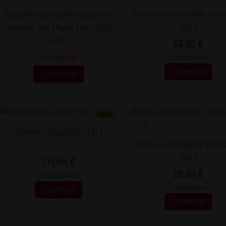
Casa Relvas Alicante Bouschet
Meandro do Vale Meão Tint
Vinha de São Miguel Tinto 2021
(1,5L)
(1,5L)
33,90 €
Esgotado
Disponível
COMPRAR
RESERVAR
Chryseia Tinto 2020 (1,5L)
Monte da Peceguina Tinto
(1,5L)
171,64 €
28,50 €
Disponível
Disponível
COMPRAR
COMPRAR