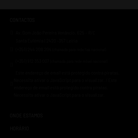
CONTACTOS
Av. Dom João Pereira Venâncio, 625 – R/C
Santa Eufémia | 2420 -357 Leiria
(+351) 244 208 204
(chamada para rede fixa nacional)
(+351) 912 353 007
(chamada para rede móvel nacional)
Este endereço de email está protegido contra piratas.
Necessita ativar o JavaScript para o visualizar.
/
Este
endereço de email está protegido contra piratas.
Necessita ativar o JavaScript para o visualizar.
ONDE ESTAMOS
HORÁRIO