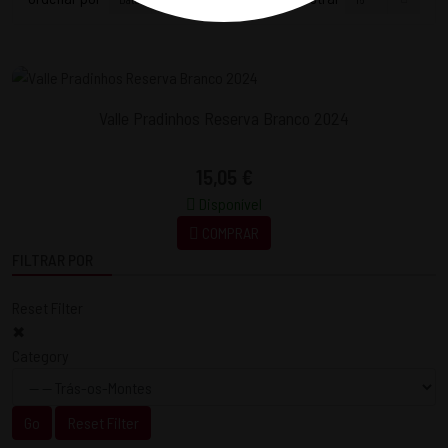
Valle Pradinhos Reserva Branco 2024
15,05 €
Disponível
COMPRAR
FILTRAR POR
Reset Filter
✖
Category
Go
Reset Filter