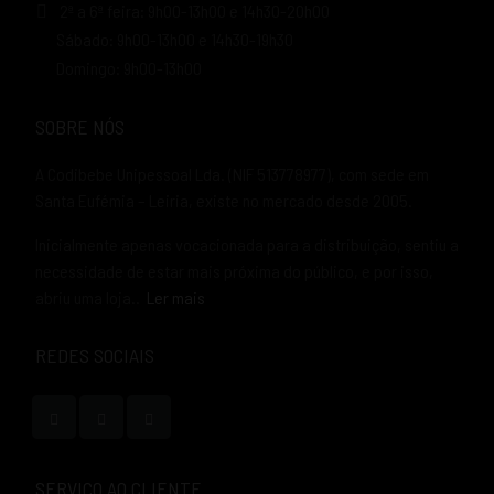
2ª a 6ª feira: 9h00-13h00 e 14h30-20h00
Sábado: 9h00-13h00 e 14h30-19h30
Domingo: 9h00-13h00
SOBRE NÓS
A Codibebe Unipessoal Lda. (NIF 513778977), com sede em
Santa Eufémia – Leiria, existe no mercado desde 2005.
Inicialmente apenas vocacionada para a distribuição, sentiu a
necessidade de estar mais próxima do público, e por isso,
abriu uma loja..
Ler mais
REDES SOCIAIS
SERVIÇO AO CLIENTE