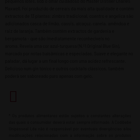
pequenos lotes, sob o olhar cuidadoso do Master Distiller Charles
Maxwell. Foi produzido de cereais da mais alta qualidade e contém
extractos de 13 plantas: zimbro tradicional, coentro e angelica são
adicionados casca de limão, cassis, alcaçuz, canela, amêndoa e
raiz de laranja. Também contém extractos de gardenia e
bergamota - que são imediatamente reconhecíveis no
aroma. Revela uma cor azul-turquesa (N.º1 Original Blue Gin),
marcado por notas balsâmicas e especiadas. Suave e elegante no
paladar, dá lugar a um final longo com uma acidez refrescante.
Delicioso num gin tónico e outros cocktails clássicos, também
poderá ser saboreado puro apenas com gelo.
* Os produtos alimentares estão sujeitos a constantes alterações
das quais o consumidor deverá estar sempre informado. A Codibebe
Unipessoal Lda não é responsável por eventuais divergências e/ou
modificações relacionadas com a informação sobre os produtos