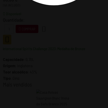
(IVA INCLUÍDO)
Disponível
Quantidade:
COMPRAR
International Spirits Challenge 2023: Medalha de Bronze
Capacidade
:
0,70L
Origem
:
Inglaterra
Teor alcoólico
:
43%
Tipo
:
Gins
Mais vendidos