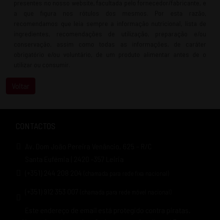
presentes no nosso website, facultada pelo fornecedor/fabricante, e
a que figura nos rótulos dos mesmos. Por esta razão,
recomendamos que leia sempre a informação nutricional, lista de
ingredientes, recomendações de utilização, preparação e/ou
conservação, assim como todas as informações, de caráter
obrigatório e/ou voluntário, de um produto alimentar antes de o
utilizar ou consumir.
CONTACTOS
Av. Dom João Pereira Venâncio, 625 – R/C
Santa Eufémia | 2420 -357 Leiria
(+351) 244 208 204
(chamada para rede fixa nacional)
(+351) 912 353 007
(chamada para rede móvel nacional)
Este endereço de email está protegido contra piratas.