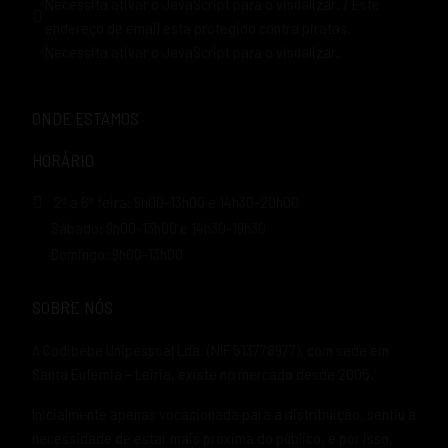
Necessita ativar o JavaScript para o visualizar.
/
Este
endereço de email está protegido contra piratas.
Necessita ativar o JavaScript para o visualizar.
ONDE ESTAMOS
HORÁRIO
2ª a 6ª feira: 9h00-13h00 e 14h30-20h00
Sábado: 9h00-13h00 e 14h30-19h30
Domingo: 9h00-13h00
SOBRE NÓS
A Codibebe Unipessoal Lda. (NIF 513778977), com sede em
Santa Eufémia – Leiria, existe no mercado desde 2005.
Inicialmente apenas vocacionada para a distribuição, sentiu a
necessidade de estar mais próxima do público, e por isso,