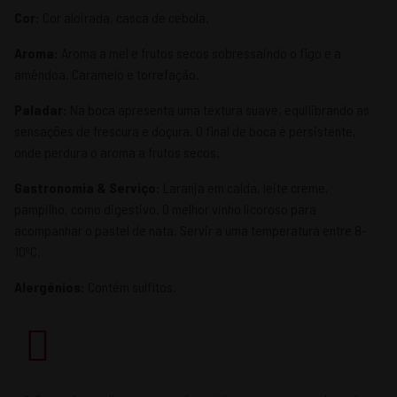
Cor:
Cor aloirada, casca de cebola.
Aroma:
Aroma a mel e frutos secos sobressaindo o figo e a
amêndoa. Caramelo e torrefação.
Paladar:
Na boca apresenta uma textura suave, equilibrando as
sensações de frescura e doçura. O final de boca é persistente,
onde perdura o aroma a frutos secos.
Gastronomia & Serviço:
Laranja em calda, leite creme,
pampilho, como digestivo. O melhor vinho licoroso para
acompanhar o pastel de nata. Servir a uma temperatura entre 8-
10ºC.
Alergénios:
Contém sulfitos.