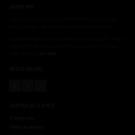
SOBRE NÓS
A Codibebe Unipessoal Lda. (NIF 513778977), com sede em
Santa Eufémia – Leiria, existe no mercado desde 2005.
Inicialmente apenas vocacionada para a distribuição, sentiu a
necessidade de estar mais próxima do público, e por isso,
abriu uma loja..
Ler mais
REDES SOCIAIS
SERVIÇO AO CLIENTE
A minha conta
Política de serviços