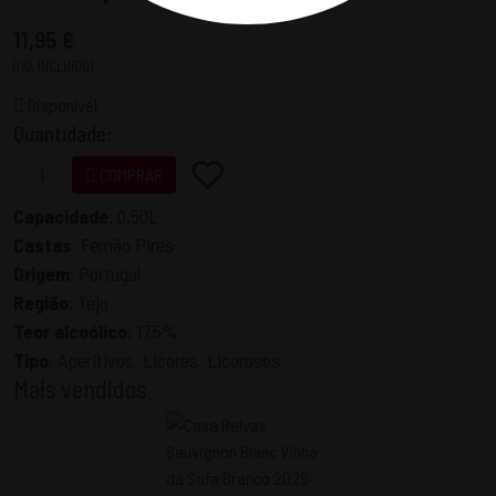
11,95 €
(IVA INCLUÍDO)
Disponível
Quantidade:
COMPRAR
Capacidade
:
0,50L
Castas
:
Fernão Pires
Origem
:
Portugal
Região
:
Tejo
Teor alcoólico
:
17,5%
Tipo
:
Aperitivos, Licores, Licorosos
Mais vendidos