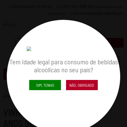
Entregas em 24 horas
(+351) 244 208 204
(chamada para rede
encomendas@codibebe.pt
fixa nacional)
Carrinho
0
0
Tem idade legal para consumo de bebidas
alcoólicas no seu país?
SIM, TENHO
NÃO, OBRIGADO
VINHO LICOROSO ABAFADO 5
ANOS QUINTA DA ALORNA