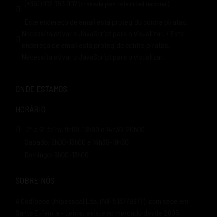
(+351) 912 353 007
(chamada para rede móvel nacional)
Este endereço de email está protegido contra piratas.
Necessita ativar o JavaScript para o visualizar.
/
Este
endereço de email está protegido contra piratas.
Necessita ativar o JavaScript para o visualizar.
ONDE ESTAMOS
HORÁRIO
2ª a 6ª feira: 9h00-13h00 e 14h30-20h00
Sábado: 9h00-13h00 e 14h30-19h30
Domingo: 9h00-13h00
SOBRE NÓS
A Codibebe Unipessoal Lda. (NIF 513778977), com sede em
Santa Eufémia – Leiria, existe no mercado desde 2005.