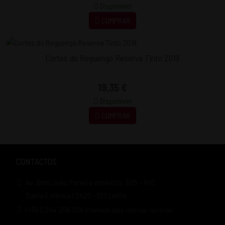
Disponível
COMPRAR
Cortes do Reguengo Reserva Tinto 2019
19,35 €
Disponível
COMPRAR
CONTACTOS
Av. Dom João Pereira Venâncio, 625 – R/C
Santa Eufémia | 2420 -357 Leiria
(+351) 244 208 204
(chamada para rede fixa nacional)