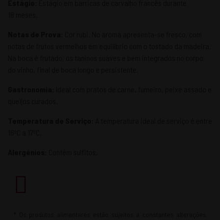
Estágio:
Estágio em barricas de carvalho francês durante
18 meses.
Notas de Prova:
Cor rubi. No aroma apresenta-se fresco, com
notas de frutos vermelhos em equilíbrio com o tostado da madeira.
Na boca é frutado, os taninos suaves e bem integrados no corpo
do vinho, final de boca longo e persistente.
Gastronomia:
Ideal com pratos de carne, fumeiro, peixe assado e
queijos curados.
Temperatura de Serviço:
A temperatura ideal de serviço é entre
16ºC a 17ºC.
Alergénios:
Contém sulfitos.
* Os produtos alimentares estão sujeitos a constantes alterações