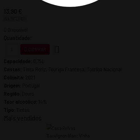
13,90 €
(IVA INCLUÍDO)
Disponível
Quantidade:
COMPRAR
Capacidade
:
0,75L
Castas
:
Tinta Roriz, Touriga Francesa, Touriga Nacional
Colheita
:
2021
Origem
:
Portugal
Região
:
Douro
Teor alcoólico
:
14%
Tipo
:
Tintos
Mais vendidos