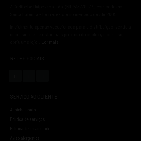
A Codibebe Unipessoal Lda. (NIF 513778977), com sede em
Santa Eufémia – Leiria, existe no mercado desde 2005.
Inicialmente apenas vocacionada para a distribuição, sentiu a
necessidade de estar mais próxima do público, e por isso,
abriu uma loja..
Ler mais
REDES SOCIAIS
SERVIÇO AO CLIENTE
A minha conta
Política de serviços
Política de privacidade
Aviso alergénios