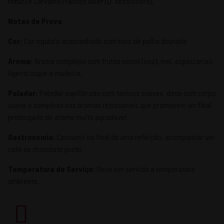
robur) e Carvalho Francês Allier (Q. sessiliflora).
Notas de Prova
Cor:
Cor topázio acastanhado com tons de palha dourada
Aroma:
Aroma complexo com frutos secos (noz), mel, especiarias,
ligeiro toque a madeira.
Paladar:
Paladar equilibrado com taninos suaves, doce com corpo
suave e complexo nos aromas retrosanais que promovem um final
prolongado de aroma muito agradável.
Gastronomia:
Consumir no final de uma refeição, acompanhar um
café ou chocolate preto.
Temperatura de Serviço:
Deve ser servido a temperatura
ambiente.