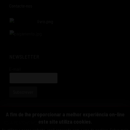
Contacte-nos
NEWSLETTER
E-mail
Subscrever
A fim de lhe proporcionar a melhor experiência on-line
este site utiliza cookies.
SEJA RESPONSÁVEL, BEBA COM MODERAÇÃO.
Ao utilizar o nosso website, você concorda com o uso de cookies.
Saber mais