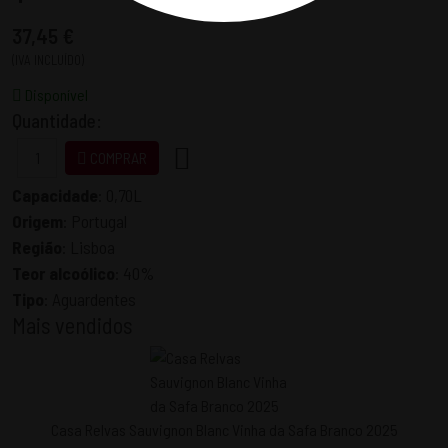
37,45 €
(IVA INCLUÍDO)
Disponível
Quantidade:
COMPRAR
Capacidade
:
0,70L
Origem
:
Portugal
Região
:
Lisboa
Teor alcoólico
:
40%
Tipo
:
Aguardentes
Mais vendidos
Casa Relvas Sauvignon Blanc Vinha da Safa Branco 2025