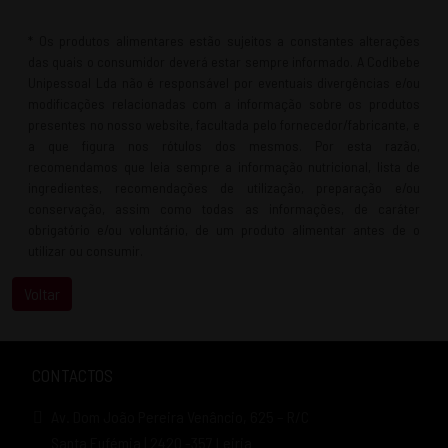
* Os produtos alimentares estão sujeitos a constantes alterações
das quais o consumidor deverá estar sempre informado. A Codibebe
Unipessoal Lda não é responsável por eventuais divergências e/ou
modificações relacionadas com a informação sobre os produtos
presentes no nosso website, facultada pelo fornecedor/fabricante, e
a que figura nos rótulos dos mesmos. Por esta razão,
recomendamos que leia sempre a informação nutricional, lista de
ingredientes, recomendações de utilização, preparação e/ou
conservação, assim como todas as informações, de caráter
obrigatório e/ou voluntário, de um produto alimentar antes de o
utilizar ou consumir.
CONTACTOS
Av. Dom João Pereira Venâncio, 625 – R/C
Santa Eufémia | 2420 -357 Leiria